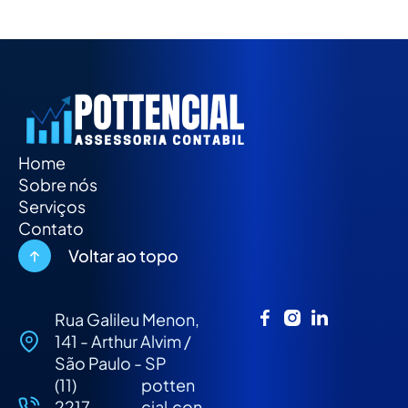
Home
Sobre nós
Serviços
Contato
Voltar ao topo
Rua Galileu Menon,
141 - Arthur Alvim /
São Paulo - SP
(11)
potten
2217-
cial.con