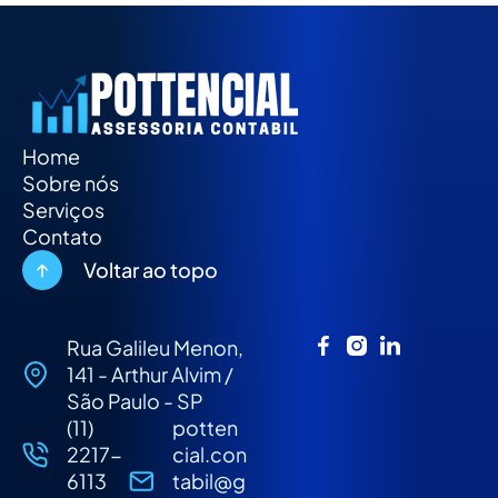
Home
Sobre nós
Serviços
Contato
Voltar ao topo
Rua Galileu Menon,
141 - Arthur Alvim /
São Paulo - SP
(11)
potten
2217-
cial.con
6113
tabil@g