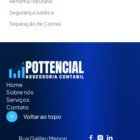
Reforma Tributária
Segurança Jurídica
Separação de Contas
Home
Sobre nós
Serviços
Contato
Voltar ao topo
Rua Galileu Menon,