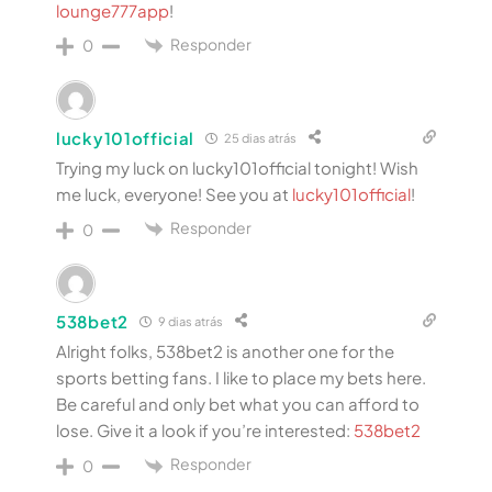
lounge777app
!
Responder
0
lucky101official
25 dias atrás
Trying my luck on lucky101official tonight! Wish
me luck, everyone! See you at
lucky101official
!
Responder
0
538bet2
9 dias atrás
Alright folks, 538bet2 is another one for the
sports betting fans. I like to place my bets here.
Be careful and only bet what you can afford to
lose. Give it a look if you’re interested:
538bet2
Responder
0