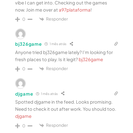
vibe I can get into. Checking out the games
now. Join me over at
a97plataforma
!
Responder
0
bj326game
1 mês atrás
Anyone tried bj326game lately? I’m looking for
fresh places to play. Is it legit?
bj326game
Responder
0
djgame
1 mês atrás
Spotted djgame in the feed. Looks promising.
Need to check it out after work. You should too.
djgame
Responder
0