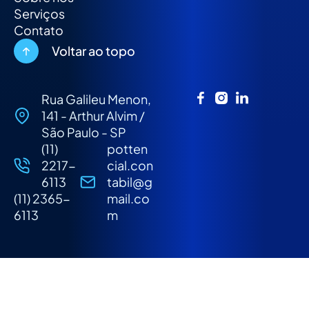
Serviços
Contato
Voltar ao topo
Rua Galileu Menon,
141 - Arthur Alvim /
São Paulo - SP
(11)
potten
2217-
cial.con
6113
tabil@g
(11) 2365-
mail.co
6113
m