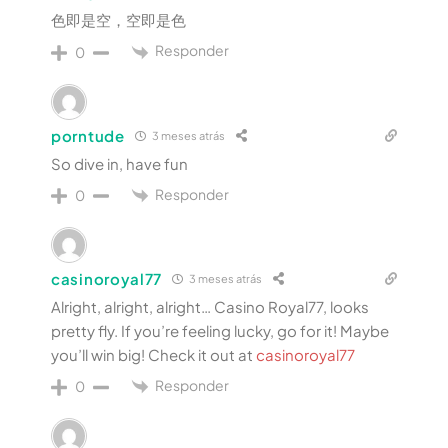
色即是空，空即是色
Responder
0
porntude
3 meses atrás
So dive in, have fun
Responder
0
casinoroyal77
3 meses atrás
Alright, alright, alright… Casino Royal77, looks
pretty fly. If you’re feeling lucky, go for it! Maybe
you’ll win big! Check it out at
casinoroyal77
Responder
0