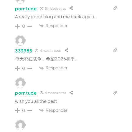
porntude
5 meses atrás
A really good blog and me back again.
Responder
0
333985
4 meses atrás
每天都在战争，希望2026和平.
Responder
0
porntude
4 meses atrás
wish you all the best
Responder
0