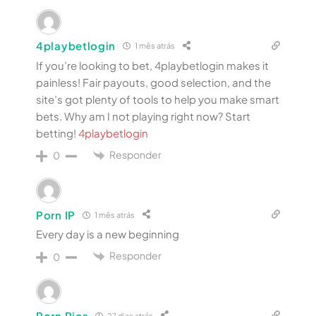
4playbetlogin
1 mês atrás
If you’re looking to bet, 4playbetlogin makes it
painless! Fair payouts, good selection, and the
site’s got plenty of tools to help you make smart
bets. Why am I not playing right now? Start
betting!
4playbetlogin
Responder
0
Porn IP
1 mês atrás
Every day is a new beginning
Responder
0
Porn Pics
27 dias atrás