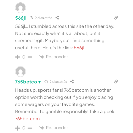
566jl
9 dias atrás
566jl… I stumbled across this site the other day.
Not sure exactly what it’s all about, but it
seemed legit. Maybe you’ll find something
useful there. Here’s the link:
566jl
Responder
0
765betcom
9 dias atrás
Heads up, sports fans! 765betcom is another
option worth checking out if you enjoy placing
some wagers on your favorite games.
Remember to gamble responsibly! Take a peek:
765betcom
Responder
0