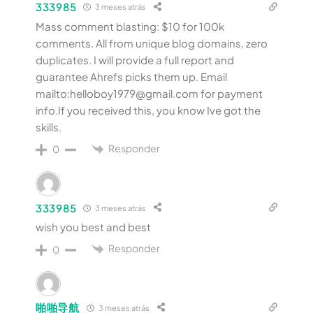
333985
3 meses atrás
Mass comment blasting: $10 for 100k
comments. All from unique blog domains, zero
duplicates. I will provide a full report and
guarantee Ahrefs picks them up. Email
mailto:helloboy1979@gmail.com for payment
info.If you received this, you know Ive got the
skills.
Responder
0
333985
3 meses atrás
wish you best and best
Responder
0
啪啪导航
3 meses atrás