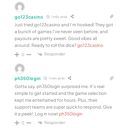
go123casino
1 mês atrás
Just tried go123casino and I’m hooked! They got
a bunch of games I’ve never seen before, and
payouts are pretty sweet. Good vibes all
around. Ready to roll the dice?
go123casino
Responder
0
ph350login
1 mês atrás
Gotta say, ph350login surprised me. It’s real
simple to get started and the game selection
kept me entertained for hours. Plus, their
support teams are super quick to respond. Give
it a peek!. Log in now!
ph350login
Responder
0