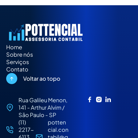
Home
Sobre nós
Serviços
Contato
Voltar ao topo
Rua Galileu Menon,
141 - Arthur Alvim /
São Paulo - SP
(11)
potten
2217-
cial.con
6113
tabil@g